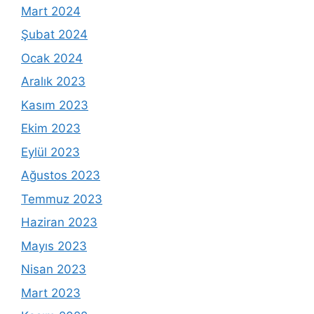
Mart 2024
Şubat 2024
Ocak 2024
Aralık 2023
Kasım 2023
Ekim 2023
Eylül 2023
Ağustos 2023
Temmuz 2023
Haziran 2023
Mayıs 2023
Nisan 2023
Mart 2023