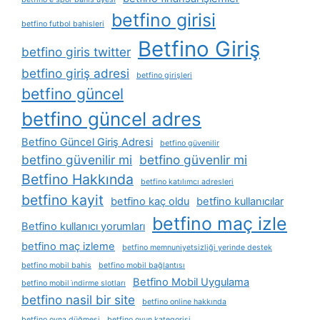
betfino girisi
betfino futbol bahisleri
Betfino Giriş
betfino giris twitter
betfino giriş adresi
betfino girişleri
betfino güncel
betfino güncel adres
Betfino Güncel Giriş Adresi
betfino güvenilir
betfino güvenilir mi
betfino güvenlir mi
Betfino Hakkında
betfino katılımcı adresleri
betfino kayit
betfino kaç oldu
betfino kullanıcılar
betfino maç izle
Betfino kullanıcı yorumları
betfino maç izleme
betfino memnuniyetsizliği yerinde destek
betfino mobil bahis
betfino mobil bağlantısı
Betfino Mobil Uygulama
betfino mobil i̇ndirme slotları
betfino nasil bir site
betfino online hakkında
betfino oyna düğmesi
betfino oyun kategorisi