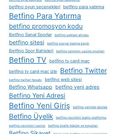
betfino oyun seçenekleri
betfino para yatirma
Betfino Para Yatırma
betfino promosyon kodu
Betfino Sanal Sporlar
betfino sağlam altyapı
betfino sitesi
betfino sosyal medya kaydı
Betfino Spor Bahisleri
betfino tanınmış casino oyunları
Betfino TV
betfino tv canli maç
Betfino Twitter
betfino tv canli maç izle
betfino web sitesi
betfino twitter hesabı
Betfino Whatsapp
betfino yeni adres
Betfino Yeni Adresi
Betfino Yeni Giriş
betfino yerinde destek
Betfino Üyelik
betfino çevrimiçi bahis platformu
betfino çevrimiçi casino
betfino üyelik hüküm ve koşulları
Betfino Şikayet