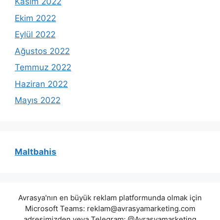
Kasım 2022
Ekim 2022
Eylül 2022
Ağustos 2022
Temmuz 2022
Haziran 2022
Mayıs 2022
Maltbahis
Avrasya'nın en büyük reklam platformunda olmak için
Microsoft Teams:
reklam@avrasyamarketing.com
adresimizden veya Telegram: @Avrasyamarketing