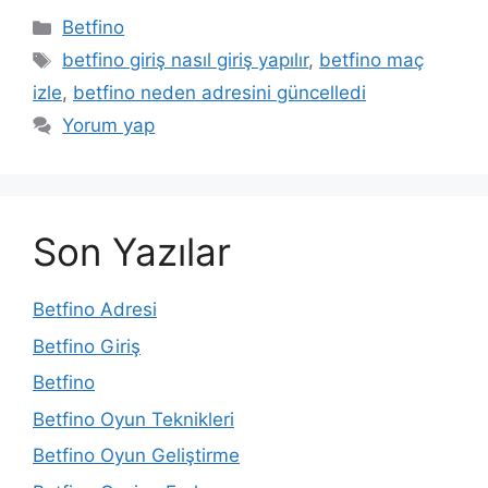
Kategoriler
Betfino
Etiketler
betfino giriş nasıl giriş yapılır
,
betfino maç
izle
,
betfino neden adresini güncelledi
Yorum yap
Son Yazılar
Betfino Adresi
Betfino Giriş
Betfino
Betfino Oyun Teknikleri
Betfino Oyun Geliştirme