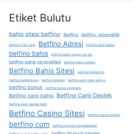
Etiket Bulutu
bahis sitesi betfino
Betfino
betfino, güvenilirlik
Betfino Adresi
betfino 7/24 canlı
betfino aktif adresi
betfino bahis
betfino bahis oyunu zor mu
betfino bahis seçenekleri
betfino bahis siteleri
Betfino Bahis Sitesi
betfino bağlantısı
betfino bağlantısını
betfino bilgileri
betfino bilgi talep ediyor
betfino bonus
betfino bonus programı
Betfino Canlı Destek
Betfino canlı bahis
betfino canlı destek hattı
Betfino Casino Sitesi
betfino casino üyeliği
betfino com
betfino erişimin engellenmesi
betfino finansal i̇şlemler
betfino e spor bahis üyesi