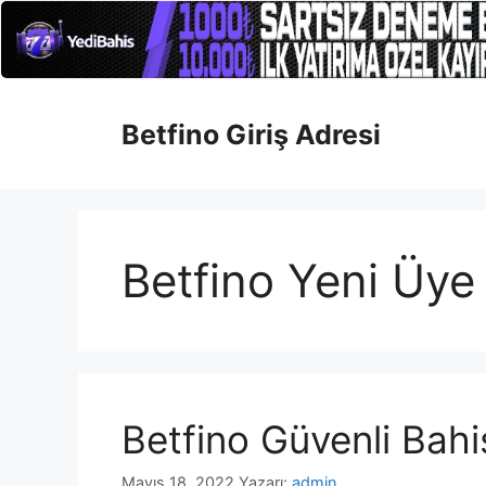
İçeriğe
atla
Betfino Giriş Adresi
Betfino Yeni Üye
Betfino Güvenli Bahi
Mayıs 18, 2022
Yazarı:
admin