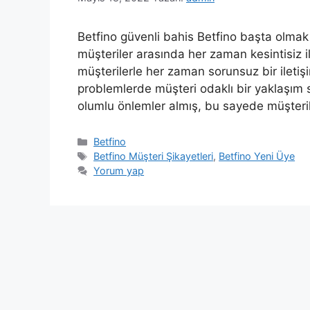
Betfino güvenli bahis Betfino başta olmak ü
müşteriler arasında her zaman kesintisiz i
müşterilerle her zaman sorunsuz bir iletiş
problemlerde müşteri odaklı bir yaklaşım 
olumlu önlemler almış, bu sayede müşteri
Kategoriler
Betfino
Etiketler
Betfino Müşteri Şikayetleri
,
Betfino Yeni Üye
Yorum yap