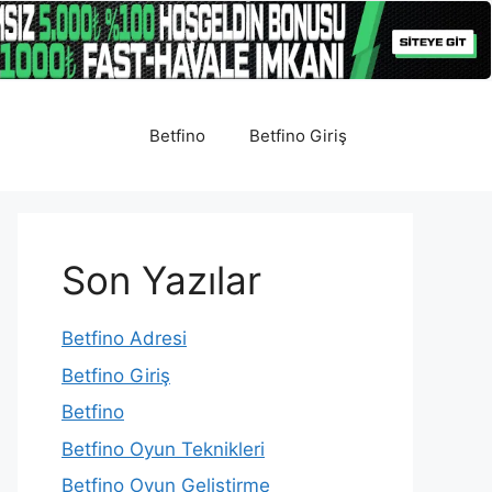
Betfino
Betfino Giriş
Son Yazılar
Betfino Adresi
Betfino Giriş
Betfino
Betfino Oyun Teknikleri
Betfino Oyun Geliştirme