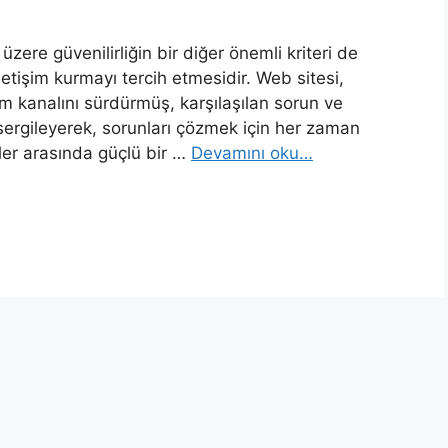
zere güvenilirliğin bir diğer önemli kriteri de
letişim kurmayı tercih etmesidir. Web sitesi,
im kanalını sürdürmüş, karşılaşılan sorun ve
sergileyerek, sorunları çözmek için her zaman
ler arasında güçlü bir …
Devamını oku…