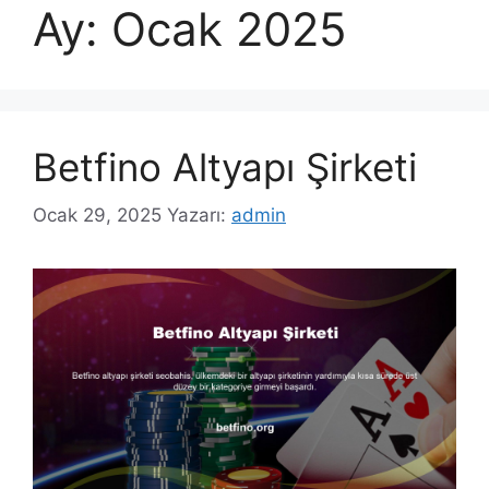
Ay:
Ocak 2025
Betfino Altyapı Şirketi
Ocak 29, 2025
Yazarı:
admin