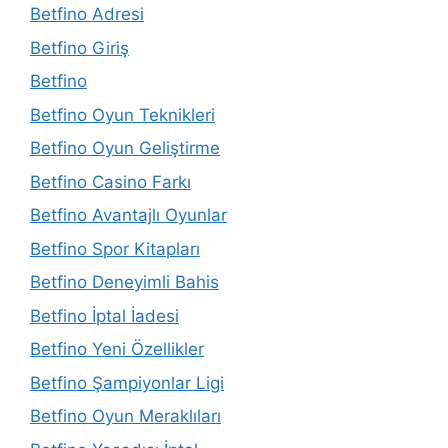
Betfino Adresi
Betfino Giriş
Betfino
Betfino Oyun Teknikleri
Betfino Oyun Geliştirme
Betfino Casino Farkı
Betfino Avantajlı Oyunlar
Betfino Spor Kitapları
Betfino Deneyimli Bahis
Betfino İptal İadesi
Betfino Yeni Özellikler
Betfino Şampiyonlar Ligi
Betfino Oyun Meraklıları