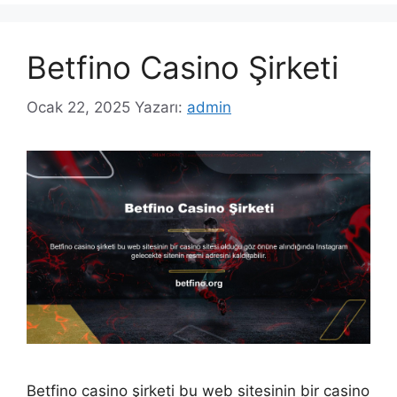
Betfino Casino Şirketi
Ocak 22, 2025
Yazarı:
admin
Betfino casino şirketi bu web sitesinin bir casino