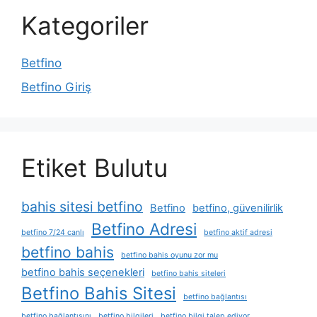
Kategoriler
Betfino
Betfino Giriş
Etiket Bulutu
bahis sitesi betfino
Betfino
betfino, güvenilirlik
Betfino Adresi
betfino 7/24 canlı
betfino aktif adresi
betfino bahis
betfino bahis oyunu zor mu
betfino bahis seçenekleri
betfino bahis siteleri
Betfino Bahis Sitesi
betfino bağlantısı
betfino bağlantısını
betfino bilgileri
betfino bilgi talep ediyor