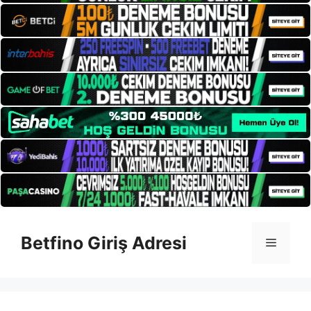
İçeriğe
atla
Betfino Giriş Adresi
Menü