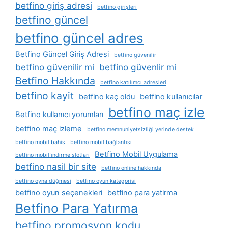
betfino giriş adresi
betfino girişleri
betfino güncel
betfino güncel adres
Betfino Güncel Giriş Adresi
betfino güvenilir
betfino güvenilir mi
betfino güvenlir mi
Betfino Hakkında
betfino katılımcı adresleri
betfino kayit
betfino kaç oldu
betfino kullanıcılar
betfino maç izle
Betfino kullanıcı yorumları
betfino maç izleme
betfino memnuniyetsizliği yerinde destek
betfino mobil bahis
betfino mobil bağlantısı
Betfino Mobil Uygulama
betfino mobil i̇ndirme slotları
betfino nasil bir site
betfino online hakkında
betfino oyna düğmesi
betfino oyun kategorisi
betfino oyun seçenekleri
betfino para yatirma
Betfino Para Yatırma
betfino promosyon kodu