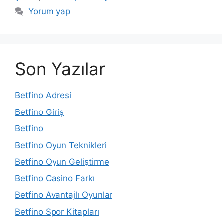
Yorum yap
Son Yazılar
Betfino Adresi
Betfino Giriş
Betfino
Betfino Oyun Teknikleri
Betfino Oyun Geliştirme
Betfino Casino Farkı
Betfino Avantajlı Oyunlar
Betfino Spor Kitapları