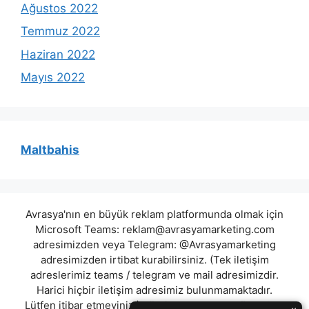
Ağustos 2022
Temmuz 2022
Haziran 2022
Mayıs 2022
Maltbahis
Avrasya'nın en büyük reklam platformunda olmak için
Microsoft Teams:
reklam@avrasyamarketing.com
adresimizden veya Telegram: @Avrasyamarketing
adresimizden irtibat kurabilirsiniz. (Tek iletişim
adreslerimiz teams / telegram ve mail adresimizdir.
Harici hiçbir iletişim adresimiz bulunmamaktadır.
Lütfen itibar etmeyiniz.) Türkiye yasalarına göre 7258