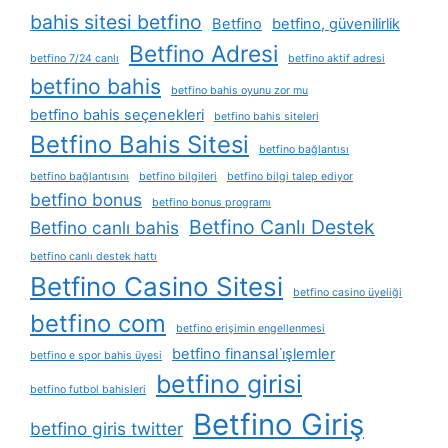
bahis sitesi betfino
Betfino
betfino, güvenilirlik
Betfino Adresi
betfino 7/24 canlı
betfino aktif adresi
betfino bahis
betfino bahis oyunu zor mu
betfino bahis seçenekleri
betfino bahis siteleri
Betfino Bahis Sitesi
betfino bağlantısı
betfino bağlantısını
betfino bilgileri
betfino bilgi talep ediyor
betfino bonus
betfino bonus programı
Betfino Canlı Destek
Betfino canlı bahis
betfino canlı destek hattı
Betfino Casino Sitesi
betfino casino üyeliği
betfino com
betfino erişimin engellenmesi
betfino finansal i̇şlemler
betfino e spor bahis üyesi
betfino girisi
betfino futbol bahisleri
Betfino Giriş
betfino giris twitter