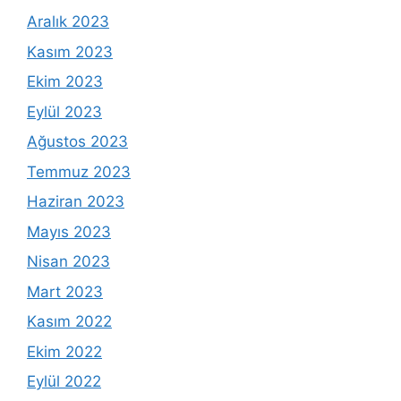
Aralık 2023
Kasım 2023
Ekim 2023
Eylül 2023
Ağustos 2023
Temmuz 2023
Haziran 2023
Mayıs 2023
Nisan 2023
Mart 2023
Kasım 2022
Ekim 2022
Eylül 2022