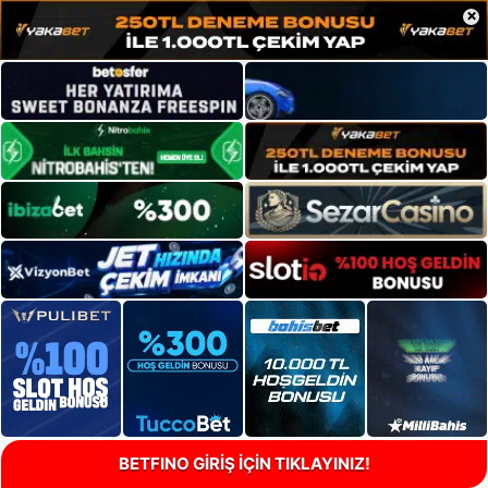
×
BETFINO GİRİŞ İÇİN TIKLAYINIZ!