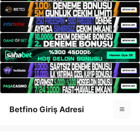
İçeriğe
atla
Betfino Giriş Adresi
Menü