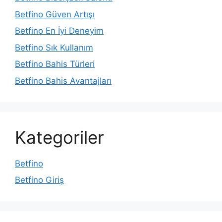
Betfino Güven Artışı
Betfino En İyi Deneyim
Betfino Sık Kullanım
Betfino Bahis Türleri
Betfino Bahis Avantajları
Kategoriler
Betfino
Betfino Giriş