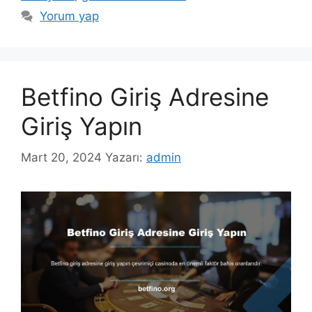
Yorum yap
Betfino Giriş Adresine
Giriş Yapın
Mart 20, 2024
Yazarı:
admin