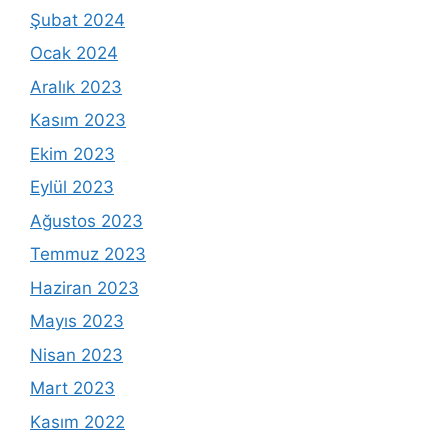
Şubat 2024
Ocak 2024
Aralık 2023
Kasım 2023
Ekim 2023
Eylül 2023
Ağustos 2023
Temmuz 2023
Haziran 2023
Mayıs 2023
Nisan 2023
Mart 2023
Kasım 2022