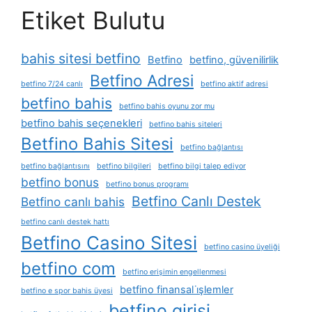
Etiket Bulutu
bahis sitesi betfino
Betfino
betfino, güvenilirlik
Betfino Adresi
betfino 7/24 canlı
betfino aktif adresi
betfino bahis
betfino bahis oyunu zor mu
betfino bahis seçenekleri
betfino bahis siteleri
Betfino Bahis Sitesi
betfino bağlantısı
betfino bağlantısını
betfino bilgileri
betfino bilgi talep ediyor
betfino bonus
betfino bonus programı
Betfino Canlı Destek
Betfino canlı bahis
betfino canlı destek hattı
Betfino Casino Sitesi
betfino casino üyeliği
betfino com
betfino erişimin engellenmesi
betfino finansal i̇şlemler
betfino e spor bahis üyesi
betfino girisi