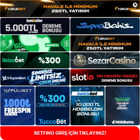
×
BETFINO GİRİŞ İÇİN TIKLAYINIZ!