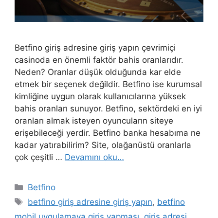
Betfino giriş adresine giriş yapın çevrimiçi
casinoda en önemli faktör bahis oranlarıdır.
Neden? Oranlar düşük olduğunda kar elde
etmek bir seçenek değildir. Betfino ise kurumsal
kimliğine uygun olarak kullanıcılarına yüksek
bahis oranları sunuyor. Betfino, sektördeki en iyi
oranları almak isteyen oyuncuların siteye
erişebileceği yerdir. Betfino banka hesabıma ne
kadar yatırabilirim? Site, olağanüstü oranlarla
çok çeşitli …
Devamını oku…
Kategoriler
Betfino
Etiketler
betfino giriş adresine giriş yapın
,
betfino
mobil uygulamaya giriş yapması
,
giris adresi