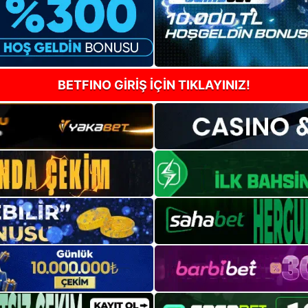
BETFINO GİRİŞ İÇİN TIKLAYINIZ!