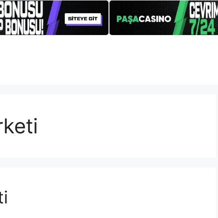
rketi
ti