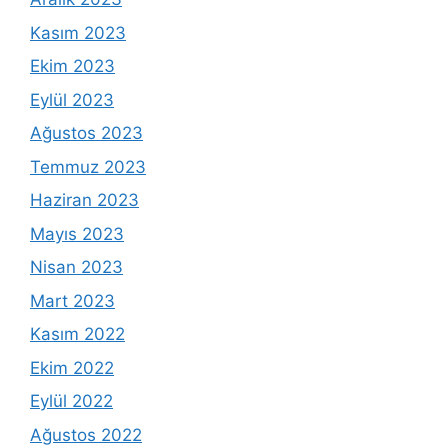
Kasım 2023
Ekim 2023
Eylül 2023
Ağustos 2023
Temmuz 2023
Haziran 2023
Mayıs 2023
Nisan 2023
Mart 2023
Kasım 2022
Ekim 2022
Eylül 2022
Ağustos 2022