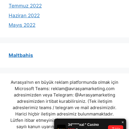
Temmuz 2022
Haziran 2022
Mayıs 2022
Maltbahis
Avrasya'nın en büyük reklam platformunda olmak için
Microsoft Teams:
reklam@avrasyamarketing.com
adresimizden veya Telegram: @Avrasyamarketing
adresimizden irtibat kurabilirsiniz. (Tek iletişim
adreslerimiz teams / telegram ve mail adresimizdir.
Harici hiçbir iletişim adresimiz bulunmamaktadır.
Lütfen itibar etmeyiniz.) Türkiye yasalarına göre 7258
sayılı kanun uyarınca yasa dışı bahis oynamanın