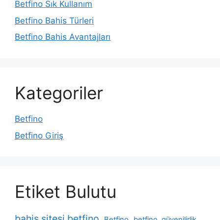
Betfino Sık Kullanım
Betfino Bahis Türleri
Betfino Bahis Avantajları
Kategoriler
Betfino
Betfino Giriş
Etiket Bulutu
bahis sitesi betfino
Betfino
betfino, güvenilirlik