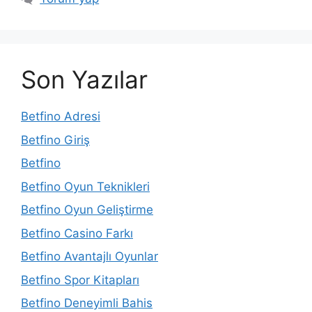
Son Yazılar
Betfino Adresi
Betfino Giriş
Betfino
Betfino Oyun Teknikleri
Betfino Oyun Geliştirme
Betfino Casino Farkı
Betfino Avantajlı Oyunlar
Betfino Spor Kitapları
Betfino Deneyimli Bahis