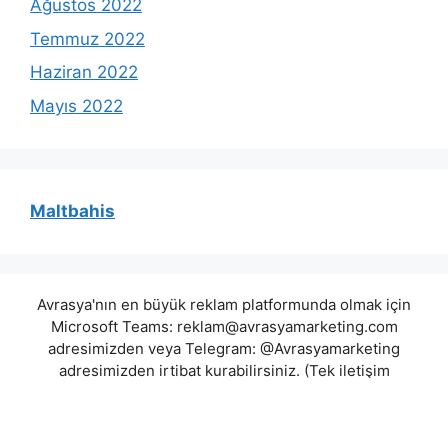
Ağustos 2022
Temmuz 2022
Haziran 2022
Mayıs 2022
Maltbahis
Avrasya'nın en büyük reklam platformunda olmak için
Microsoft Teams:
reklam@avrasyamarketing.com
adresimizden veya Telegram: @Avrasyamarketing
adresimizden irtibat kurabilirsiniz. (Tek iletişim
adreslerimiz teams / telegram ve mail adresimizdir.
Harici hiçbir iletişim adresimiz bulunmamaktadır.
Lütfen itibar etmeyiniz.) Türkiye yasalarına göre 7258