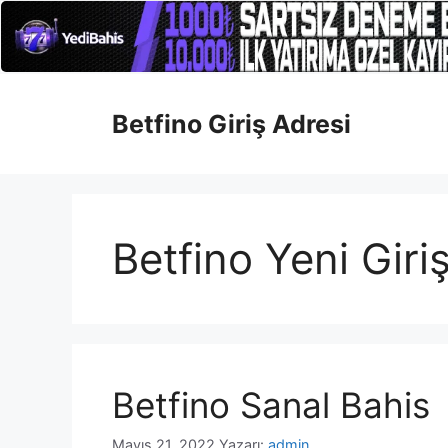
İçeriğe
atla
Betfino Giriş Adresi
Betfino Yeni Giriş
Betfino Sanal Bahis
Mayıs 21, 2022
Yazarı:
admin