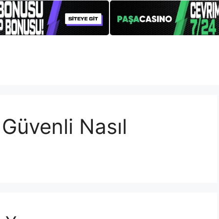
Güvenli Nasıl