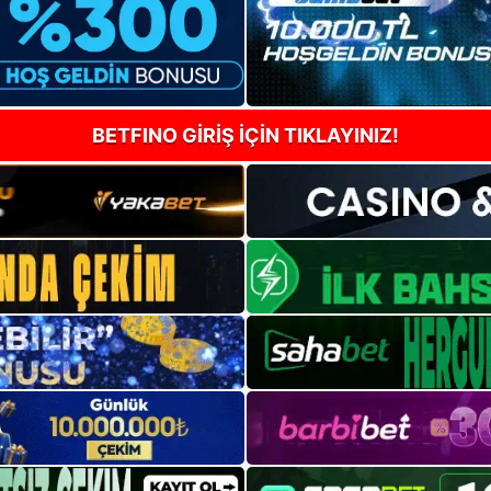
BETFINO GİRİŞ İÇİN TIKLAYINIZ!