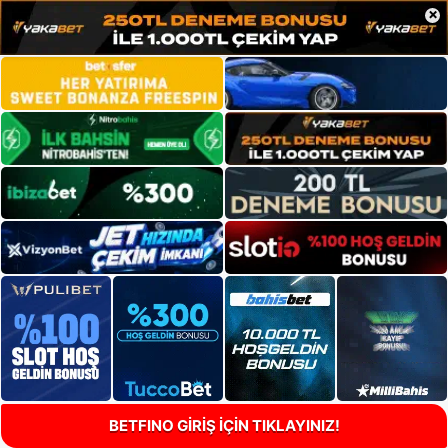
×
BETFINO GİRİŞ İÇİN TIKLAYINIZ!