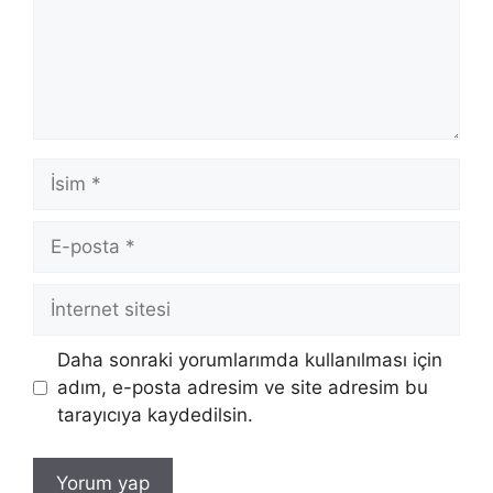
İsim
E-
posta
İnternet
sitesi
Daha sonraki yorumlarımda kullanılması için
adım, e-posta adresim ve site adresim bu
tarayıcıya kaydedilsin.