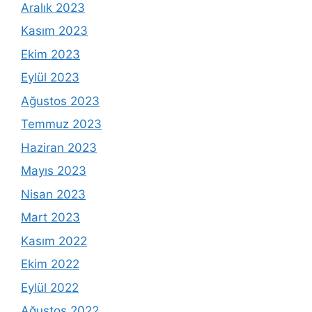
Aralık 2023
Kasım 2023
Ekim 2023
Eylül 2023
Ağustos 2023
Temmuz 2023
Haziran 2023
Mayıs 2023
Nisan 2023
Mart 2023
Kasım 2022
Ekim 2022
Eylül 2022
Ağustos 2022