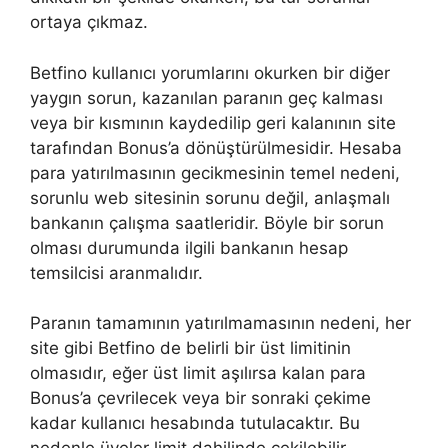
ortaya çıkmaz.
Betfino kullanıcı yorumlarını okurken bir diğer
yaygın sorun, kazanılan paranın geç kalması
veya bir kısmının kaydedilip geri kalanının site
tarafından Bonus’a dönüştürülmesidir. Hesaba
para yatırılmasının gecikmesinin temel nedeni,
sorunlu web sitesinin sorunu değil, anlaşmalı
bankanın çalışma saatleridir. Böyle bir sorun
olması durumunda ilgili bankanın hesap
temsilcisi aranmalıdır.
Paranın tamamının yatırılmamasının nedeni, her
site gibi Betfino de belirli bir üst limitinin
olmasıdır, eğer üst limit aşılırsa kalan para
Bonus’a çevrilecek veya bir sonraki çekime
kadar kullanıcı hesabında tutulacaktır. Bu