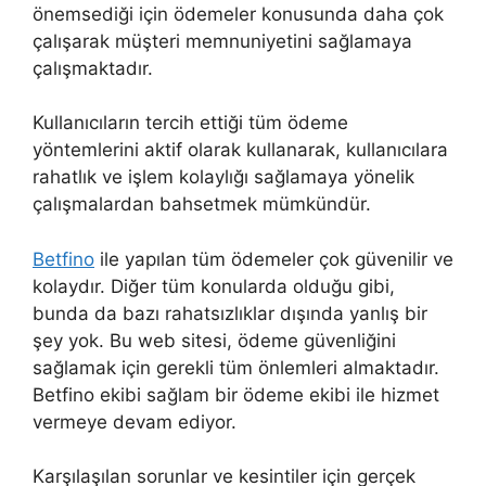
önemsediği için ödemeler konusunda daha çok
çalışarak müşteri memnuniyetini sağlamaya
çalışmaktadır.
Kullanıcıların tercih ettiği tüm ödeme
yöntemlerini aktif olarak kullanarak, kullanıcılara
rahatlık ve işlem kolaylığı sağlamaya yönelik
çalışmalardan bahsetmek mümkündür.
Betfino
ile yapılan tüm ödemeler çok güvenilir ve
kolaydır. Diğer tüm konularda olduğu gibi,
bunda da bazı rahatsızlıklar dışında yanlış bir
şey yok. Bu web sitesi, ödeme güvenliğini
sağlamak için gerekli tüm önlemleri almaktadır.
Betfino ekibi sağlam bir ödeme ekibi ile hizmet
vermeye devam ediyor.
Karşılaşılan sorunlar ve kesintiler için gerçek