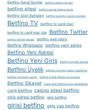
Betfino Sanal Sporlar
betfino sağlam altyapı
betfino sitesi
betfino sosyal medya kaydı
Betfino Spor Bahisleri
betfino tanınmış casino oyunları
Betfino TV
betfino tv canli maç
Betfino Twitter
betfino tv canli maç izle
betfino web sitesi
betfino twitter hesabı
Betfino Whatsapp
betfino yeni adres
Betfino Yeni Adresi
Betfino Yeni Giriş
betfino yerinde destek
Betfino Üyelik
betfino çevrimiçi bahis platformu
betfino çevrimiçi casino
betfino üyelik hüküm ve koşulları
Betfino Şikayet
black jack betfino oyun seçenekleri
casino sitesi betfino
canli betfino
giris adresi betfino
giris betfino
girisi betfino
giris yap betfino