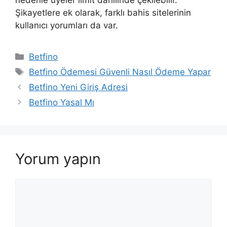
nedenle üyeler limit dahilinde çekilebilir.
Şikayetlere ek olarak, farklı bahis sitelerinin
kullanıcı yorumları da var.
Kategoriler
Betfino
Etiketler
Betfino Ödemesi Güvenli Nasıl Ödeme Yapar
Yazı
Betfino Yeni Giriş Adresi
dolaşımı
Betfino Yasal Mı
Yorum yapın
Yorum