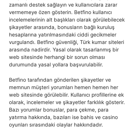
zamanlı destek sağlayın ve kullanıcılara zarar
vermemeye özen gösterin. Betfino kullanıcı
incelemelerinin alt başlıkları olarak görülebilecek
şikayetler arasında, bonusların bağlı kuruluş
hesaplarına yatırılmasındaki ciddi gecikmeler
vurgulandı. Betfino güvenliği, Türk kumar siteleri
arasında nadirdir. Yasal olarak tasarlanmış bir
web sitesinde herhangi bir sorun olması
durumunda yasal yollara başvurulabilir.
Betfino tarafından gönderilen şikayetler ve
memnun müşteri yorumları hemen hemen her
web sitesinde görülebilir. Kullanıcı profillerine ek
olarak, incelemeler ve şikayetler farklılık gösterir.
Bazı yorumlar bonuslar, para çekme, para
yatırma hakkında, bazıları ise bahis ve casino
oyunları sırasındaki olaylar hakkındadır.