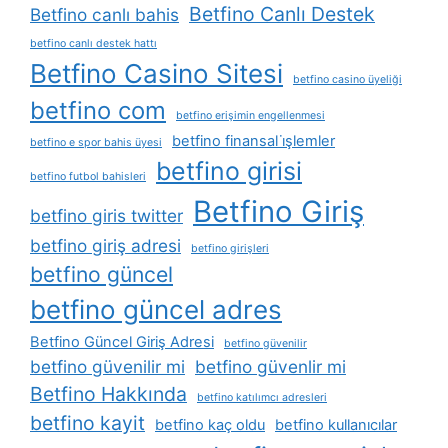
Betfino Canlı Destek
Betfino canlı bahis
betfino canlı destek hattı
Betfino Casino Sitesi
betfino casino üyeliği
betfino com
betfino erişimin engellenmesi
betfino finansal i̇şlemler
betfino e spor bahis üyesi
betfino girisi
betfino futbol bahisleri
Betfino Giriş
betfino giris twitter
betfino giriş adresi
betfino girişleri
betfino güncel
betfino güncel adres
Betfino Güncel Giriş Adresi
betfino güvenilir
betfino güvenilir mi
betfino güvenlir mi
Betfino Hakkında
betfino katılımcı adresleri
betfino kayit
betfino kaç oldu
betfino kullanıcılar