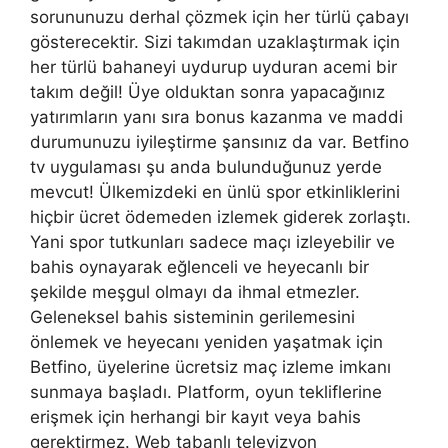
sorununuzu derhal çözmek için her türlü çabayı
gösterecektir. Sizi takımdan uzaklaştırmak için
her türlü bahaneyi uydurup uyduran acemi bir
takım değil! Üye olduktan sonra yapacağınız
yatırımların yanı sıra bonus kazanma ve maddi
durumunuzu iyileştirme şansınız da var. Betfino
tv uygulaması şu anda bulunduğunuz yerde
mevcut! Ülkemizdeki en ünlü spor etkinliklerini
hiçbir ücret ödemeden izlemek giderek zorlaştı.
Yani spor tutkunları sadece maçı izleyebilir ve
bahis oynayarak eğlenceli ve heyecanlı bir
şekilde meşgul olmayı da ihmal etmezler.
Geleneksel bahis sisteminin gerilemesini
önlemek ve heyecanı yeniden yaşatmak için
Betfino, üyelerine ücretsiz maç izleme imkanı
sunmaya başladı. Platform, oyun tekliflerine
erişmek için herhangi bir kayıt veya bahis
gerektirmez. Web tabanlı televizyon