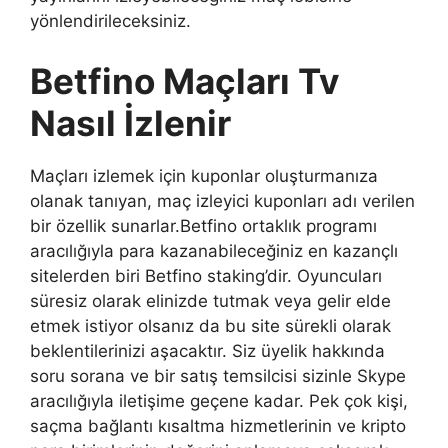
yönlendirileceksiniz.
Betfino Maçları Tv
Nasıl İzlenir
Maçları izlemek için kuponlar oluşturmanıza
olanak tanıyan, maç izleyici kuponları adı verilen
bir özellik sunarlar.Betfino ortaklık programı
aracılığıyla para kazanabileceğiniz en kazançlı
sitelerden biri Betfino staking’dir. Oyuncuları
süresiz olarak elinizde tutmak veya gelir elde
etmek istiyor olsanız da bu site sürekli olarak
beklentilerinizi aşacaktır. Siz üyelik hakkında
soru sorana ve bir satış temsilcisi sizinle Skype
aracılığıyla iletişime geçene kadar. Pek çok kişi,
saçma bağlantı kısaltma hizmetlerinin ve kripto