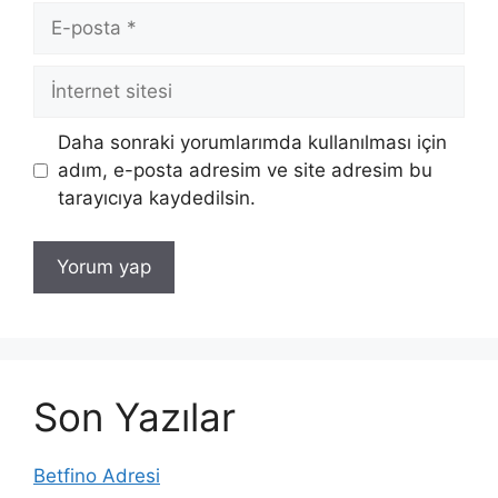
E-
posta
İnternet
sitesi
Daha sonraki yorumlarımda kullanılması için
adım, e-posta adresim ve site adresim bu
tarayıcıya kaydedilsin.
Son Yazılar
Betfino Adresi