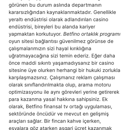
görünen bu durum aslında departmanın
kararsızlığından kaynaklanmaktadır. Genellikle
yeraltı endüstrisi olarak adlandırılan casino
endüstrisi, bireyleri bu alanda kariyer
yapmaktan korkutuyor.
Betfino ortaklık programı
oyun sitesi bağlantısı güvenilmez görünse de
çalışmalarımızın sizi hayal kırıklığına
uğratmayacağına sizi temin ederiz. Eğer daha
önce maddi sıkıntı yaşamadıysanız bir casino
sitesine üye olurken herhangi bir hukuki zorlukla
karşılaşmazsınız. Çalışmanız reklam çalışması
olarak sınıflandırılmakta olup, arama motoru
optimizasyonu ile aynı görevleri yerine getirerek
para kazanma yasal hakkına sahipsiniz. Ek
olarak, Betfino finansal tv ortağı uygulaması,
sektöründe öncüdür ve mevcut en gelişmiş
araçları sağlar. Bir fincan kahve içerken,
eşyalara göz atarken asgari ücret kazanmak