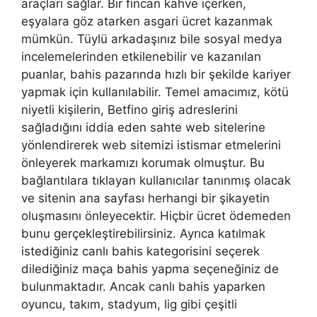
araçları sağlar. Bir fincan kahve içerken,
eşyalara göz atarken asgari ücret kazanmak
mümkün. Tüylü arkadaşınız bile sosyal medya
incelemelerinden etkilenebilir ve kazanılan
puanlar, bahis pazarında hızlı bir şekilde kariyer
yapmak için kullanılabilir. Temel amacımız, kötü
niyetli kişilerin, Betfino giriş adreslerini
sağladığını iddia eden sahte web sitelerine
yönlendirerek web sitemizi istismar etmelerini
önleyerek markamızı korumak olmuştur. Bu
bağlantılara tıklayan kullanıcılar tanınmış olacak
ve sitenin ana sayfası herhangi bir şikayetin
oluşmasını önleyecektir. Hiçbir ücret ödemeden
bunu gerçekleştirebilirsiniz. Ayrıca katılmak
istediğiniz canlı bahis kategorisini seçerek
dilediğiniz maça bahis yapma seçeneğiniz de
bulunmaktadır. Ancak canlı bahis yaparken
oyuncu, takım, stadyum, lig gibi çeşitli