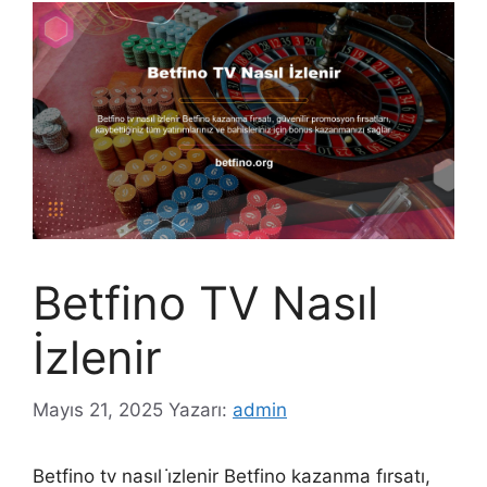
Betfino TV Nasıl
İzlenir
Mayıs 21, 2025
Yazarı:
admin
Betfino tv nasıl i̇zlenir Betfino kazanma fırsatı,