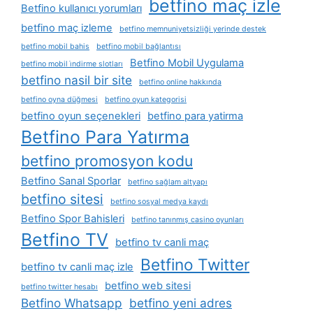
betfino maç izle
Betfino kullanıcı yorumları
betfino maç izleme
betfino memnuniyetsizliği yerinde destek
betfino mobil bahis
betfino mobil bağlantısı
Betfino Mobil Uygulama
betfino mobil i̇ndirme slotları
betfino nasil bir site
betfino online hakkında
betfino oyna düğmesi
betfino oyun kategorisi
betfino oyun seçenekleri
betfino para yatirma
Betfino Para Yatırma
betfino promosyon kodu
Betfino Sanal Sporlar
betfino sağlam altyapı
betfino sitesi
betfino sosyal medya kaydı
Betfino Spor Bahisleri
betfino tanınmış casino oyunları
Betfino TV
betfino tv canli maç
Betfino Twitter
betfino tv canli maç izle
betfino web sitesi
betfino twitter hesabı
Betfino Whatsapp
betfino yeni adres