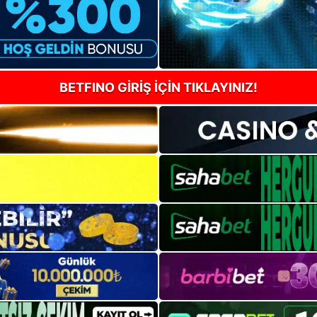
BETFINO GİRİŞ İÇİN TIKLAYINIZ!