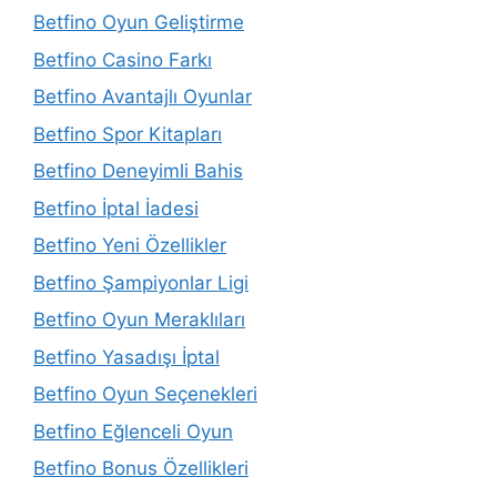
Betfino Oyun Geliştirme
Betfino Casino Farkı
Betfino Avantajlı Oyunlar
Betfino Spor Kitapları
Betfino Deneyimli Bahis
Betfino İptal İadesi
Betfino Yeni Özellikler
Betfino Şampiyonlar Ligi
Betfino Oyun Meraklıları
Betfino Yasadışı İptal
Betfino Oyun Seçenekleri
Betfino Eğlenceli Oyun
Betfino Bonus Özellikleri