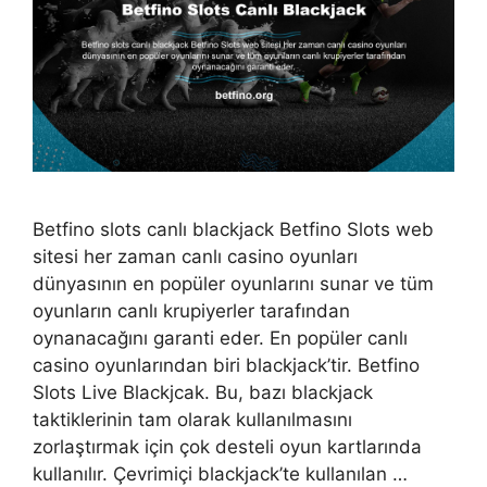
Betfino slots canlı blackjack Betfino Slots web
sitesi her zaman canlı casino oyunları
dünyasının en popüler oyunlarını sunar ve tüm
oyunların canlı krupiyerler tarafından
oynanacağını garanti eder. En popüler canlı
casino oyunlarından biri blackjack’tir. Betfino
Slots Live Blackjcak. Bu, bazı blackjack
taktiklerinin tam olarak kullanılmasını
zorlaştırmak için çok desteli oyun kartlarında
kullanılır. Çevrimiçi blackjack’te kullanılan …