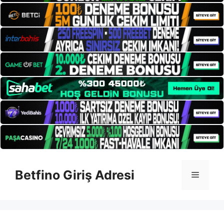
İçeriğe
atla
Betfino Giriş Adresi
Menü