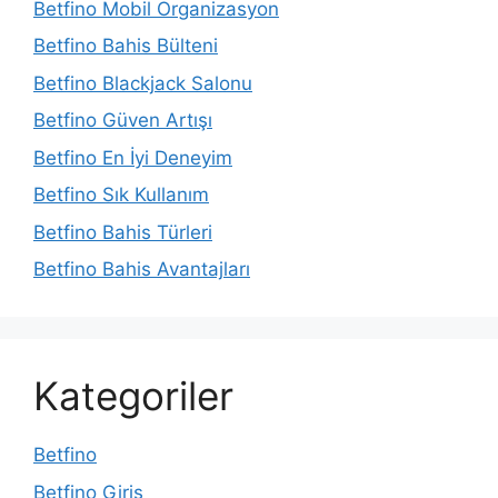
Betfino Mobil Organizasyon
Betfino Bahis Bülteni
Betfino Blackjack Salonu
Betfino Güven Artışı
Betfino En İyi Deneyim
Betfino Sık Kullanım
Betfino Bahis Türleri
Betfino Bahis Avantajları
Kategoriler
Betfino
Betfino Giriş