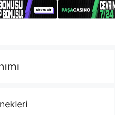
nımı
nekleri