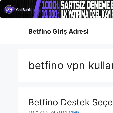
İçeriğe
atla
Betfino Giriş Adresi
betfino vpn kulla
Betfino Destek Seçe
Kasım 23, 2024
Yazarı:
admin