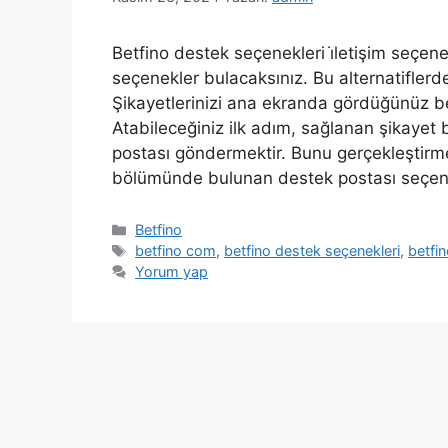
Betfino destek seçenekleri i̇letişim seçen
seçenekler bulacaksınız. Bu alternatiflerd
Şikayetlerinizi ana ekranda gördüğünüz ben
Atabileceğiniz ilk adım, sağlanan şikayet bi
postası göndermektir. Bunu gerçekleştirmek
bölümünde bulunan destek postası seçe
Kategoriler
Betfino
Etiketler
betfino com
,
betfino destek seçenekleri
,
betfin
Yorum yap