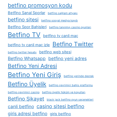
betfino promosyon kodu
Betfino Sanal Sporlar
betfino sağlam altyapı
betfino sitesi
betfino sosyal medya kaydı
Betfino Spor Bahisleri
betfino tanınmış casino oyunları
Betfino TV
betfino tv canli maç
Betfino Twitter
betfino tv canli maç izle
betfino web sitesi
betfino twitter hesabı
Betfino Whatsapp
betfino yeni adres
Betfino Yeni Adresi
Betfino Yeni Giriş
betfino yerinde destek
Betfino Üyelik
betfino çevrimiçi bahis platformu
betfino çevrimiçi casino
betfino üyelik hüküm ve koşulları
Betfino Şikayet
black jack betfino oyun seçenekleri
casino sitesi betfino
canli betfino
giris adresi betfino
giris betfino