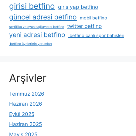
girisi betfino
giris yap betfino
güncel adresi betfino
mobil betfino
twitter betfino
sertifika ve oyun sağlayıcısı betfino
yeni adresi betfino
betfino canlı spor bahisleri
betfino üyelerinin yorumları
Arşivler
Temmuz 2026
Haziran 2026
Eylül 2025
Haziran 2025
Mayıs 2025