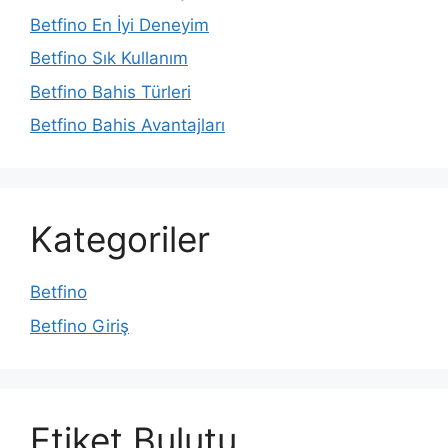
Betfino En İyi Deneyim
Betfino Sık Kullanım
Betfino Bahis Türleri
Betfino Bahis Avantajları
Kategoriler
Betfino
Betfino Giriş
Etiket Bulutu