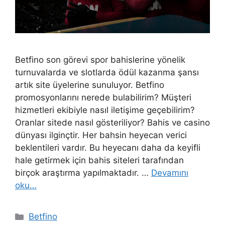
Betfino son görevi spor bahislerine yönelik
turnuvalarda ve slotlarda ödül kazanma şansı
artık site üyelerine sunuluyor. Betfino
promosyonlarını nerede bulabilirim? Müşteri
hizmetleri ekibiyle nasıl iletişime geçebilirim?
Oranlar sitede nasıl gösteriliyor? Bahis ve casino
dünyası ilginçtir. Her bahsin heyecan verici
beklentileri vardır. Bu heyecanı daha da keyifli
hale getirmek için bahis siteleri tarafından
birçok araştırma yapılmaktadır. …
Devamını
oku…
Kategoriler
Betfino