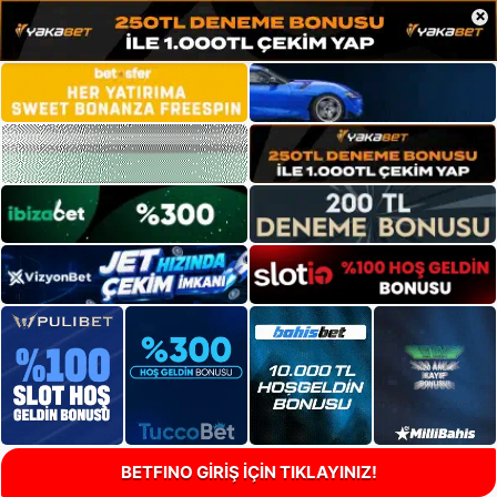
×
BETFINO GİRİŞ İÇİN TIKLAYINIZ!