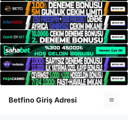
İçeriğe
atla
Betfino Giriş Adresi
Menü