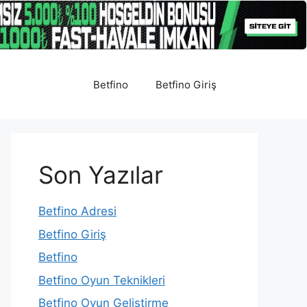
Betfino
Betfino Giriş
Son Yazılar
Betfino Adresi
Betfino Giriş
Betfino
Betfino Oyun Teknikleri
Betfino Oyun Geliştirme