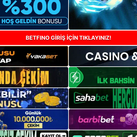
BETFINO GİRİŞ İÇİN TIKLAYINIZ!