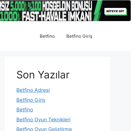
Betfino
Betfino Giriş
Son Yazılar
Betfino Adresi
Betfino Giriş
Betfino
Betfino Oyun Teknikleri
Betfino Oyun Geliştirme