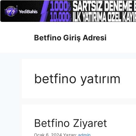
İçeriğe
atla
Betfino Giriş Adresi
betfino yatırım
Betfino Ziyaret
Ocak 6, 2024
Yazarı:
admin