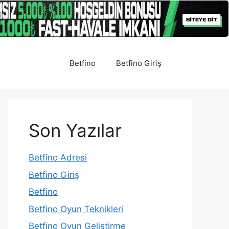
Betfino
Betfino Giriş
Son Yazılar
Betfino Adresi
Betfino Giriş
Betfino
Betfino Oyun Teknikleri
Betfino Oyun Geliştirme