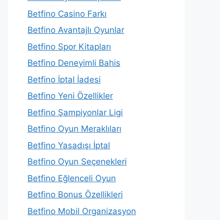
Betfino Casino Farkı
Betfino Avantajlı Oyunlar
Betfino Spor Kitapları
Betfino Deneyimli Bahis
Betfino İptal İadesi
Betfino Yeni Özellikler
Betfino Şampiyonlar Ligi
Betfino Oyun Meraklıları
Betfino Yasadışı İptal
Betfino Oyun Seçenekleri
Betfino Eğlenceli Oyun
Betfino Bonus Özellikleri
Betfino Mobil Organizasyon