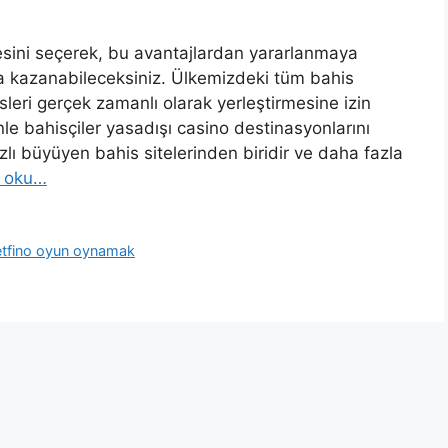
tesini seçerek, bu avantajlardan yararlanmaya
a kazanabileceksiniz. Ülkemizdeki tüm bahis
hisleri gerçek zamanlı olarak yerleştirmesine izin
e bahisçiler yasadışı casino destinasyonlarını
ızlı büyüyen bahis sitelerinden biridir ve daha fazla
ı oku…
etfino oyun oynamak