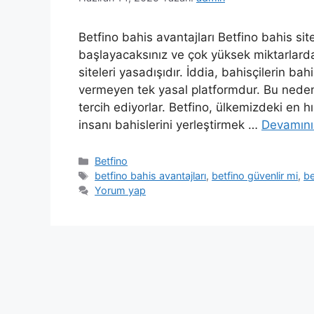
Betfino bahis avantajları Betfino bahis si
başlayacaksınız ve çok yüksek miktarlard
siteleri yasadışıdır. İddia, bahisçilerin ba
vermeyen tek yasal platformdur. Bu nedenl
tercih ediyorlar. Betfino, ülkemizdeki en h
insanı bahislerini yerleştirmek …
Devamın
Kategoriler
Betfino
Etiketler
betfino bahis avantajları
,
betfino güvenlir mi
,
b
Yorum yap