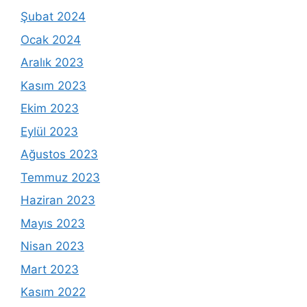
Şubat 2024
Ocak 2024
Aralık 2023
Kasım 2023
Ekim 2023
Eylül 2023
Ağustos 2023
Temmuz 2023
Haziran 2023
Mayıs 2023
Nisan 2023
Mart 2023
Kasım 2022