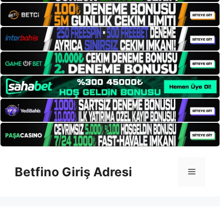
İçeriğe
atla
Betfino Giriş Adresi
Menü