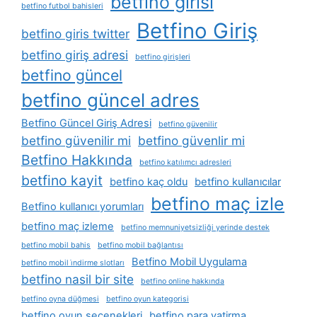
betfino girisi
betfino futbol bahisleri
Betfino Giriş
betfino giris twitter
betfino giriş adresi
betfino girişleri
betfino güncel
betfino güncel adres
Betfino Güncel Giriş Adresi
betfino güvenilir
betfino güvenilir mi
betfino güvenlir mi
Betfino Hakkında
betfino katılımcı adresleri
betfino kayit
betfino kaç oldu
betfino kullanıcılar
betfino maç izle
Betfino kullanıcı yorumları
betfino maç izleme
betfino memnuniyetsizliği yerinde destek
betfino mobil bahis
betfino mobil bağlantısı
Betfino Mobil Uygulama
betfino mobil i̇ndirme slotları
betfino nasil bir site
betfino online hakkında
betfino oyna düğmesi
betfino oyun kategorisi
betfino oyun seçenekleri
betfino para yatirma