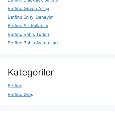
Betfino Güven Artışı
Betfino En İyi Deneyim
Betfino Sık Kullanım
Betfino Bahis Türleri
Betfino Bahis Avantajları
Kategoriler
Betfino
Betfino Giriş