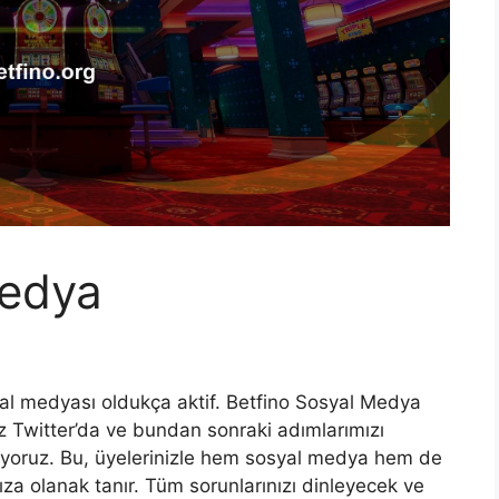
Medya
yal medyası oldukça aktif. Betfino Sosyal Medya
 Twitter’da ve bundan sonraki adımlarımızı
tiyoruz. Bu, üyelerinizle hem sosyal medya hem de
ıza olanak tanır. Tüm sorunlarınızı dinleyecek ve