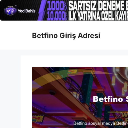
İçeriğe
atla
Betfino Giriş Adresi