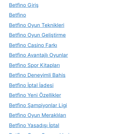
Betfino Giriş
Betfino
Betfino Oyun Teknikleri
Betfino Oyun Geliştirme
Betfino Casino Farkı
Betfino Avantajlı Oyunlar
Betfino Spor Kitapları
Betfino Deneyimli Bahis
Betfino İptal İadesi
Betfino Yeni Özellikler
Betfino Şampiyonlar Ligi
Betfino Oyun Meraklıları
Betfino Yasadışı İptal