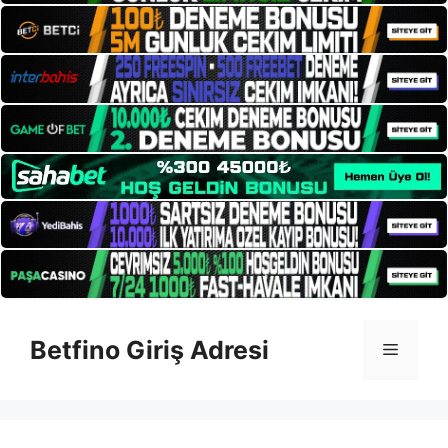
İçeriğe
atla
Betfino Giriş Adresi
Menü