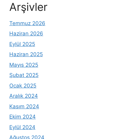
Arşivler
Temmuz 2026
Haziran 2026
Eylül 2025
Haziran 2025
Mayıs 2025
Şubat 2025
Ocak 2025
Aralık 2024
Kasım 2024
Ekim 2024
Eylül 2024
Ağustos 2024