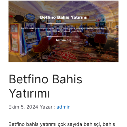
Betfino Bahis
Yatırımı
Ekim 5, 2024
Yazarı:
admin
Betfino bahis yatırımı çok sayıda bahisçi, bahis