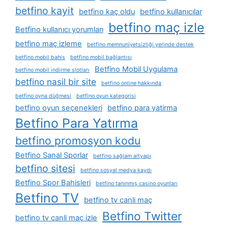
betfino kayit
betfino kaç oldu
betfino kullanıcılar
betfino maç izle
Betfino kullanıcı yorumları
betfino maç izleme
betfino memnuniyetsizliği yerinde destek
betfino mobil bahis
betfino mobil bağlantısı
Betfino Mobil Uygulama
betfino mobil i̇ndirme slotları
betfino nasil bir site
betfino online hakkında
betfino oyna düğmesi
betfino oyun kategorisi
betfino oyun seçenekleri
betfino para yatirma
Betfino Para Yatırma
betfino promosyon kodu
Betfino Sanal Sporlar
betfino sağlam altyapı
betfino sitesi
betfino sosyal medya kaydı
Betfino Spor Bahisleri
betfino tanınmış casino oyunları
Betfino TV
betfino tv canli maç
Betfino Twitter
betfino tv canli maç izle