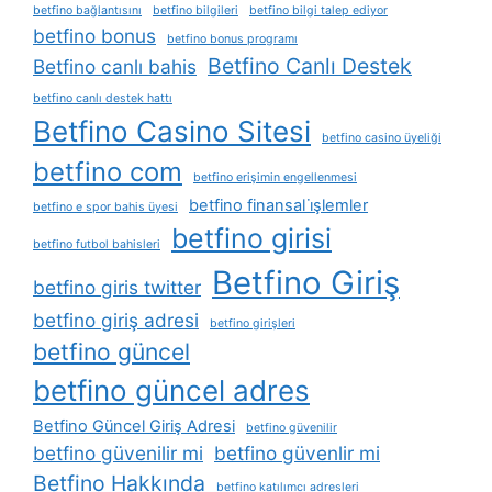
betfino bağlantısını
betfino bilgileri
betfino bilgi talep ediyor
betfino bonus
betfino bonus programı
Betfino Canlı Destek
Betfino canlı bahis
betfino canlı destek hattı
Betfino Casino Sitesi
betfino casino üyeliği
betfino com
betfino erişimin engellenmesi
betfino finansal i̇şlemler
betfino e spor bahis üyesi
betfino girisi
betfino futbol bahisleri
Betfino Giriş
betfino giris twitter
betfino giriş adresi
betfino girişleri
betfino güncel
betfino güncel adres
Betfino Güncel Giriş Adresi
betfino güvenilir
betfino güvenilir mi
betfino güvenlir mi
Betfino Hakkında
betfino katılımcı adresleri