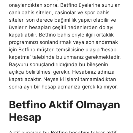
onaylandıktan sonra. Betfino üyelerine sunulan
canlı bahis siteleri, casinolar ve spor bahis
siteleri son derece bağımlılık yapıcı olabilir ve
üyelerin hesapları çeşitli nedenlerden dolayı
kapatılabilir. Betfino bahisleriyle ilgili ortaklık
programınızı sonlandırmak veya sonlandırmak
için Betfino müşteri temsilcisine ulaşıp ‘hesap
kapatma’ talebinde bulunmanız gerekmektedir.
Başvuru sonuçlandırıldığında bu bileşenin
açıkça belirtilmesi gerekir. Hesabınız adınıza
kapatılacaktır. Neyse ki işlemi tamamladıktan
sonra ayrı bir hesap açmanıza gerek kalmıyor.
Betfino Aktif Olmayan
Hesap
Aktif olmayan bir Betfino hesabını tekrar aktif