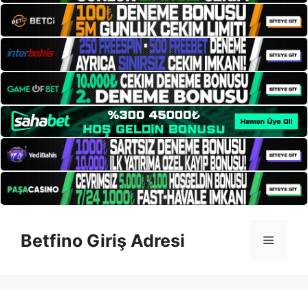
İçeriğe
atla
Betfino Giriş Adresi
Menü