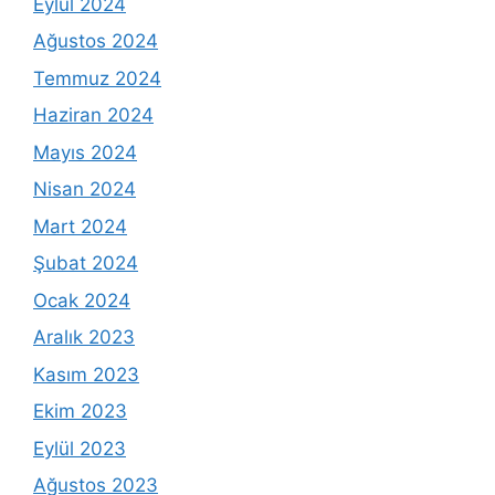
Eylül 2024
Ağustos 2024
Temmuz 2024
Haziran 2024
Mayıs 2024
Nisan 2024
Mart 2024
Şubat 2024
Ocak 2024
Aralık 2023
Kasım 2023
Ekim 2023
Eylül 2023
Ağustos 2023