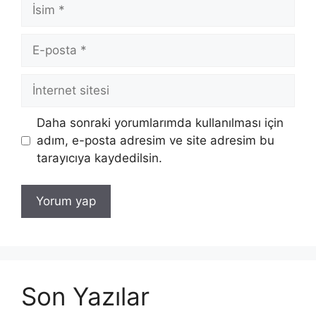
İsim
E-
posta
İnternet
sitesi
Daha sonraki yorumlarımda kullanılması için
adım, e-posta adresim ve site adresim bu
tarayıcıya kaydedilsin.
Son Yazılar