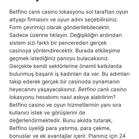
Betfino canlı casino lokasyonu sol taraftan oyun
altyapı firmasını ve oyun adını seçebilirsiniz.
Form çevrimiçi olarak gönderilebilecektir.
Sadece üzerine tıklayın. Değişikliğin ardından
sistem sizi farklı bir pencereden gerçek
casinoya yönlendirecektir. Burada etkileşime
geçmek istediğiniz panoyu bulacaksınız.
Gerçekte kendi sektörlerine önemli katkılarda
bulunmuş başarılı iş kadınları da var. Bu adımları
takip ederek gerçek bir casinoda oynamanın
heyecanını yaşayacaksınız.
Betfino canlı casino
lokasyonu
hesabımı nasıl askıya alabilirim?
Betfino casino ve oyun hizmetlerinin yanı sıra
kullanıcı istek ve görüşlerini de
değerlendirmektedir. Bunu akılda tutarak,
Betfino üyeliği para yatırma, para çekme,
bonuslar ve ek avantajlar içerir. Planınız için 24