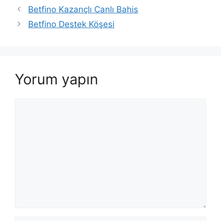
Yazı
Betfino Kazançlı Canlı Bahis
dolaşımı
Betfino Destek Köşesi
Yorum yapın
Yorum