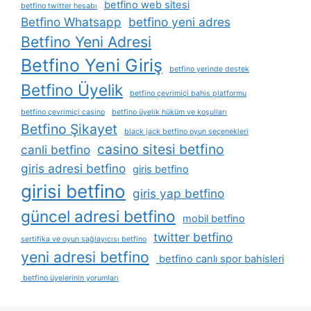
betfino web sitesi
betfino twitter hesabı
Betfino Whatsapp
betfino yeni adres
Betfino Yeni Adresi
Betfino Yeni Giriş
betfino yerinde destek
Betfino Üyelik
betfino çevrimiçi bahis platformu
betfino çevrimiçi casino
betfino üyelik hüküm ve koşulları
Betfino Şikayet
black jack betfino oyun seçenekleri
casino sitesi betfino
canli betfino
giris adresi betfino
giris betfino
girisi betfino
giris yap betfino
güncel adresi betfino
mobil betfino
twitter betfino
sertifika ve oyun sağlayıcısı betfino
yeni adresi betfino
betfino canlı spor bahisleri
betfino üyelerinin yorumları