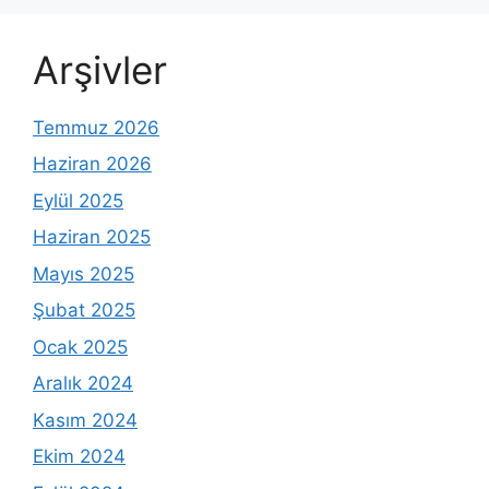
Arşivler
Temmuz 2026
Haziran 2026
Eylül 2025
Haziran 2025
Mayıs 2025
Şubat 2025
Ocak 2025
Aralık 2024
Kasım 2024
Ekim 2024