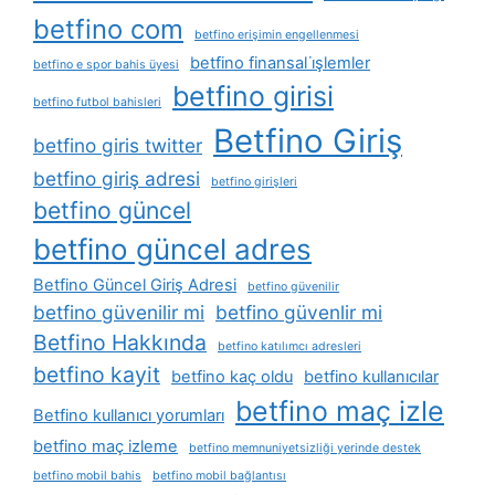
betfino com
betfino erişimin engellenmesi
betfino finansal i̇şlemler
betfino e spor bahis üyesi
betfino girisi
betfino futbol bahisleri
Betfino Giriş
betfino giris twitter
betfino giriş adresi
betfino girişleri
betfino güncel
betfino güncel adres
Betfino Güncel Giriş Adresi
betfino güvenilir
betfino güvenilir mi
betfino güvenlir mi
Betfino Hakkında
betfino katılımcı adresleri
betfino kayit
betfino kaç oldu
betfino kullanıcılar
betfino maç izle
Betfino kullanıcı yorumları
betfino maç izleme
betfino memnuniyetsizliği yerinde destek
betfino mobil bahis
betfino mobil bağlantısı